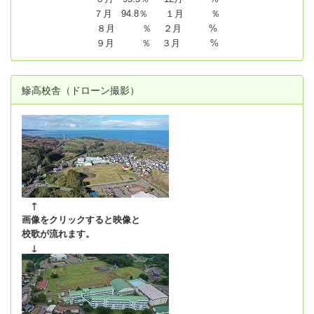
７月 94.8
％ １月 ％
８月 ％ ２月 %
９月 ％ ３月 %
鰺高校舎（ドローン撮影）
↑
画像をクリックすると映像と
校歌が流れます。
↓