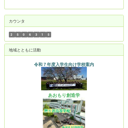
カウンタ
2
5
0
6
3
1
5
地域とともに活動
令和７年度入学生向け学校案内
あおもり創造学