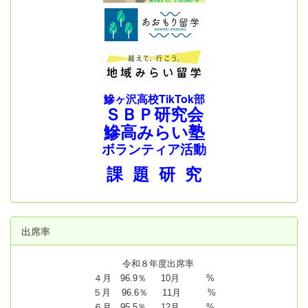
鰺ヶ沢高校TikTok部
ＳＢＰ研究会
鰺高みらい塾
ボランティア活動
課 題 研 究
出席率
令和８年度出席率
４月 96.9％ 10月 %
５月 96.6％ 11月 %
６月 95.5％ 12月 %