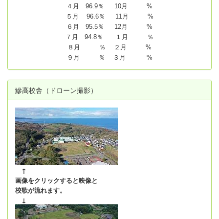
４月 96.9％ 10月 %
５月 96.6％ 11月 %
６月 95.5％ 12月 %
７月 94.8
％ １月 ％
８月 ％ ２月 %
９月 ％ ３月 %
鰺高校舎（ドローン撮影）
↑
画像をクリックすると映像と
校歌が流れます。
↓