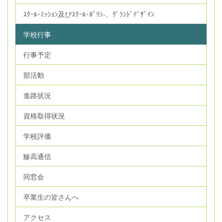
ｽｸｰﾙ･ﾐｯｼｮﾝ及びｽｸｰﾙ･ﾎﾟﾘｼ‐、ｸﾞﾗﾝﾄﾞﾃﾞｻﾞｲﾝ
学校行事
行事予定
部活動
進路状況
資格取得状況
学校評価
鰺高通信
同窓会
卒業生の皆さんへ
アクセス