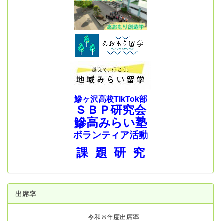
鰺ヶ沢高校TikTok部
ＳＢＰ研究会
鰺高みらい塾
ボランティア活動
課 題 研 究
出席率
令和８年度出席率