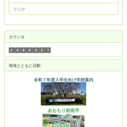
リンク
カウンタ
2
4
8
9
3
2
1
地域とともに活動
令和７年度入学生向け学校案内
あおもり創造学