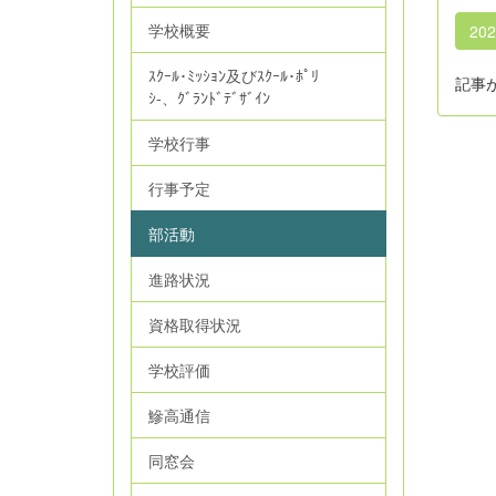
学校概要
20
ｽｸｰﾙ･ﾐｯｼｮﾝ及びｽｸｰﾙ･ﾎﾟﾘ
記事
ｼ‐、ｸﾞﾗﾝﾄﾞﾃﾞｻﾞｲﾝ
学校行事
行事予定
部活動
進路状況
資格取得状況
学校評価
鰺高通信
同窓会