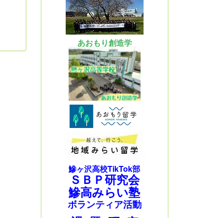
あおもり創造学
鰺ヶ沢高校TikTok部
ＳＢＰ研究会
鰺高みらい塾
ボランティア活動