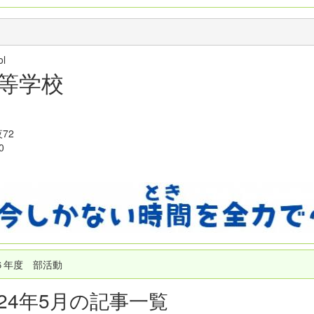
hool
等学校
72
0
６年度 部活動
024年5月の記事一覧