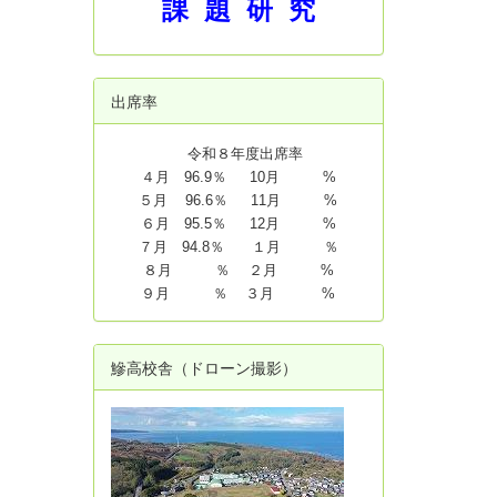
課 題 研 究
出席率
令和８年度出席率
４月 96.9％ 10月 %
５月 96.6％ 11月 %
６月 95.5％ 12月 %
７月 94.8
％ １月 ％
８月 ％ ２月 %
９月 ％ ３月 %
鰺高校舎（ドローン撮影）