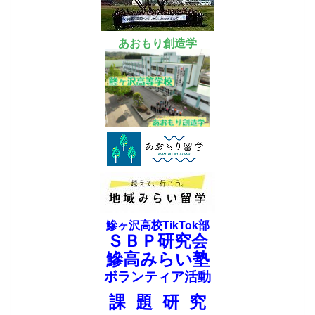
あおもり創造学
鰺ヶ沢高校TikTok部
ＳＢＰ研究会
鰺高みらい塾
ボランティア活動
課 題 研 究