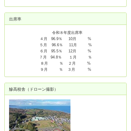
出席率
令和８年度出席率
４月 96.9％ 10月 %
５月 96.6％ 11月 %
６月 95.5％ 12月 %
７月 94.8
％ １月 ％
８月 ％ ２月 %
９月 ％ ３月 %
鰺高校舎（ドローン撮影）