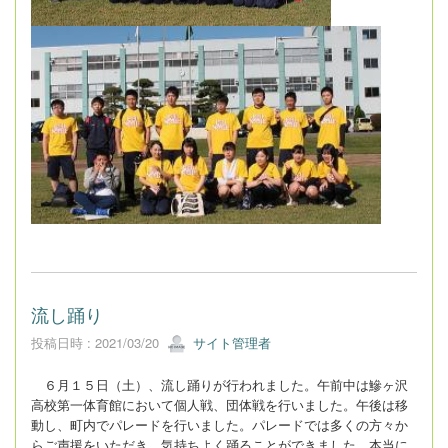
流し踊り
投稿日時 : 2021/03/20
サイト管理者
６月１５日（土）、流し踊りが行われました。午前中は鰺ヶ沢
高校第一体育館において個人戦、団体戦を行いました。午後は移
動し、町内でパレードを行いました。パレードでは多くの方々か
らご声援をいただき、気持ちよく踊ることができました。本当に