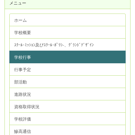
メニュー
ホーム
学校概要
ｽｸｰﾙ･ﾐｯｼｮﾝ及びｽｸｰﾙ･ﾎﾟﾘｼ‐、ｸﾞﾗﾝﾄﾞﾃﾞｻﾞｲﾝ
学校行事
行事予定
部活動
進路状況
資格取得状況
学校評価
鰺高通信