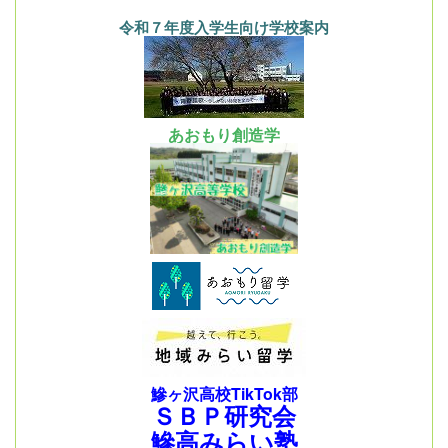
令和７年度入学生向け学校案内
あおもり創造学
鰺ヶ沢高校TikTok部
ＳＢＰ研究会
鰺高みらい塾