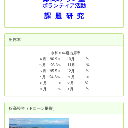
ボランティア活動
課 題 研 究
出席率
令和８年度出席率
４月 96.9％ 10月 %
５月 96.6％ 11月 %
６月 95.5％ 12月 %
７月 94.8
％ １月 ％
８月 ％ ２月 %
９月 ％ ３月 %
鰺高校舎（ドローン撮影）