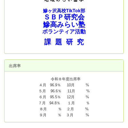
鰺ヶ沢高校TikTok部
ＳＢＰ研究会
鰺高みらい塾
ボランティア活動
課 題 研 究
出席率
令和８年度出席率
４月 96.9％ 10月 %
５月 96.6％ 11月 %
６月 95.5％ 12月 %
７月 94.8
％ １月 ％
８月 ％ ２月 %
９月 ％ ３月 %