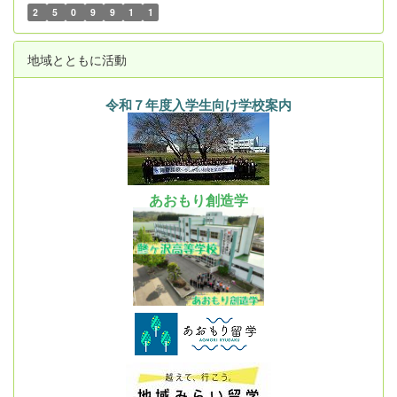
2
5
0
9
9
1
1
地域とともに活動
令和７年度入学生向け学校案内
あおもり創造学