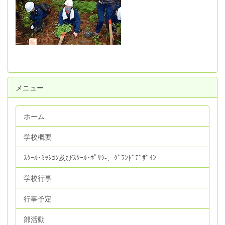
メニュー
ホーム
学校概要
ｽｸｰﾙ･ﾐｯｼｮﾝ及びｽｸｰﾙ･ﾎﾟﾘｼ‐、ｸﾞﾗﾝﾄﾞﾃﾞｻﾞｲﾝ
学校行事
行事予定
部活動