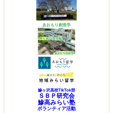
あおもり創造学
鰺ヶ沢高校TikTok部
ＳＢＰ研究会
鰺高みらい塾
ボランティア活動