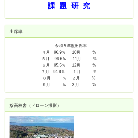
課 題 研 究
出席率
令和８年度出席率
４月 96.9％ 10月 %
５月 96.6％ 11月 %
６月 95.5％ 12月 %
７月 94.8
％ １月 ％
８月 ％ ２月 %
９月 ％ ３月 %
鰺高校舎（ドローン撮影）