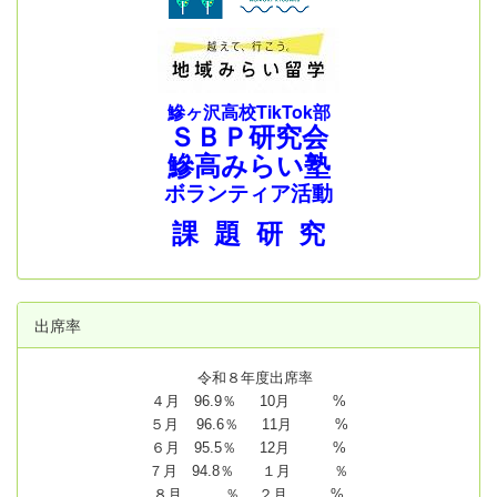
鰺ヶ沢高校TikTok部
ＳＢＰ研究会
鰺高みらい塾
ボランティア活動
課 題 研 究
出席率
令和８年度出席率
４月 96.9％ 10月 %
５月 96.6％ 11月 %
６月 95.5％ 12月 %
７月 94.8
％ １月 ％
８月 ％ ２月 %