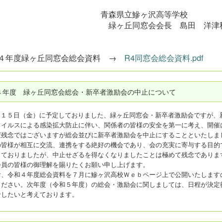
青森県立鰺ヶ沢高等学校
ヶ丘同窓会会長 島田 洋津
４年度緑ヶ丘同窓会総会資料 →
R4同窓会総会資料.pdf
４年度 緑ヶ丘同窓会総会・新卒者激励会の中止について
月１５日（金）に予定しておりました、緑ヶ丘同窓会・新卒者激励会ですが、
ウイルスによる感染拡大防止に伴い、関係者の皆様の安全を第一に考え、開催
変残念ではございますが総会並びに新卒者激励会を中止にすることといたしま
の皆様が相互に交流、連携をする絶好の機会であり、会の充実に寄与する目的
きておりましたが、中止せざるを得なくなりましたことは極めて残念でありま
会員の皆様の御理解を賜りたくお願い申し上げます。
、令和４年度総会資料を７月に鰺ヶ沢高校Ｗｅｂページ上で
公開いたします
ください。次年度（令和５年度）の総会・激励会に関しましては、日程が決定
せしたいと考えております。