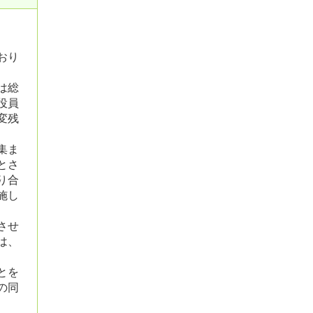
おり
は総
役員
変残
集ま
とさ
り合
施し
させ
は、
とを
の同