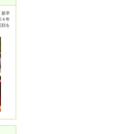
・新卒
和４年
笑顔を