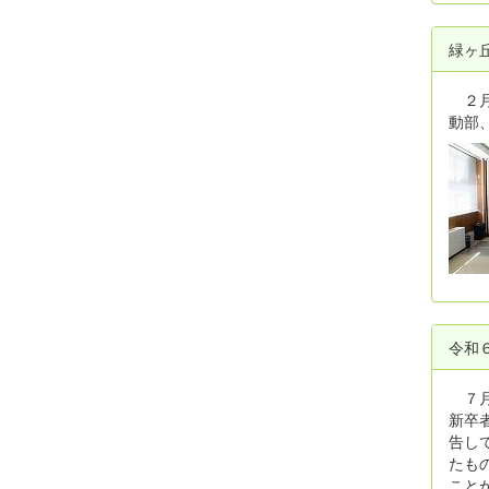
緑ヶ
２月
動部
令和
７月
新卒
告し
たも
こと