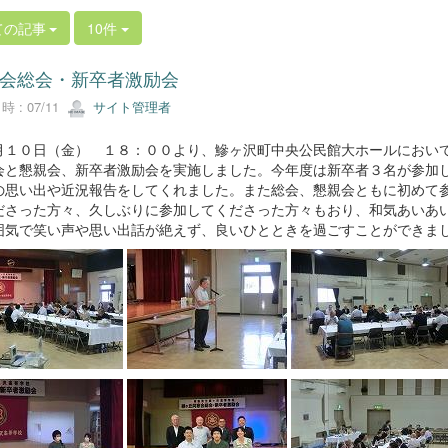
ての記事
10件
会総会・新卒者激励会
 : 07/11
サイト管理者
１０日（金） １８：００より、鰺ヶ沢町中央公民館大ホールにおい
会と懇親会、新卒者激励会を実施しました。今年度は新卒者３名が参加
の思い出や近況報告をしてくれました。また総会、懇親会ともに初めて
ださった方々、久しぶりに参加してくださった方々もおり、和気あいあ
囲気で笑い声や思い出話が絶えず、良いひとときを過ごすことができま