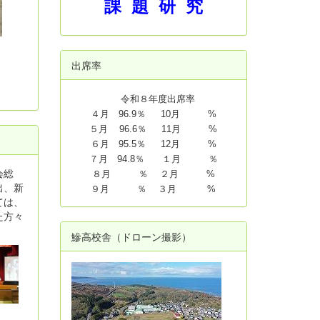
課 題 研 究
出席率
令和８年度出席率
４月 96.9％ 10月 %
５月 96.6％ 11月 %
６月 95.5％ 12月 %
７月 94.8
％ １月 ％
会総
８月 ％ ２月 %
出、新
９月 ％ ３月 %
ては、
た方々
鰺高校舎（ドローン撮影）