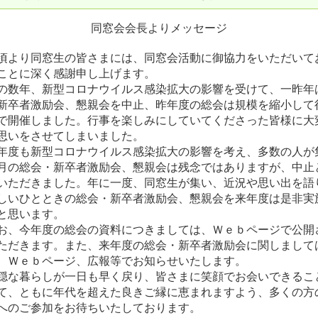
同窓会会長よりメッセージ
より同窓生の皆さまには、同窓会活動に御協力をいただいて
ことに深く感謝申し上げます。
数年、新型コロナウイルス感染拡大の影響を受けて、一昨年
新卒者激励会、懇親会を中止、昨年度の総会は規模を縮小して
で開催しました。行事を楽しみにしていてくださった皆様に大
思いをさせてしまいました。
度も新型コロナウイルス感染拡大の影響を考え、多数の人が
月の総会・新卒者激励会、懇親会は残念ではありますが、中止
いただきました。年に一度、同窓生が集い、近況や思い出を語
しいひとときの総会・新卒者激励会、懇親会を来年度は是非実
と思います。
、今年度の総会の資料につきましては、Ｗｅｂページで公開
ただきます。また、来年度の総会・新卒者激励会に関しまして
、Ｗｅｂページ、広報等でお知らせいたします。
穏な暮らしが一日も早く戻り、皆さまに笑顔でお会いできるこ
て、ともに年代を超えた良きご縁に恵まれますよう、多くの方
へのご参加をお待ちいたしております。