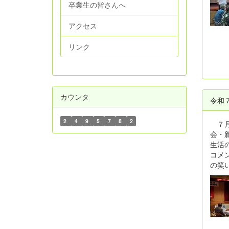
卒業生の皆さんへ
アクセス
リンク
カウンタ
令和
2
4
9
5
7
8
2
７月
会・
生活
コメ
の笑