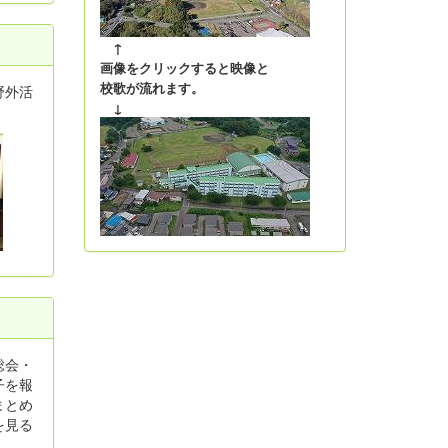
↑
画像をクリックすると映像と
校歌が流れます。
野外活
↓
総会・
子を報
まとめ
を見る