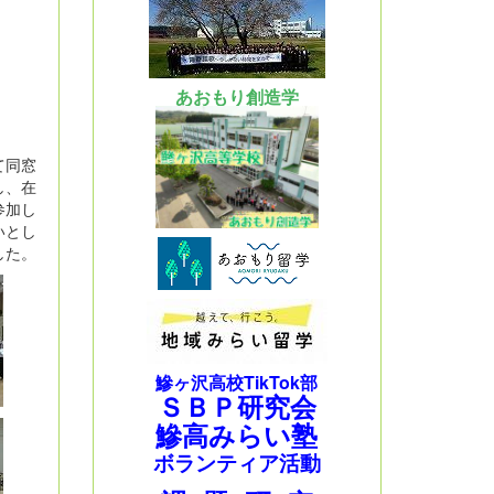
あおもり創造学
て同窓
し、在
参加し
いとし
した。
鰺ヶ沢高校TikTok部
ＳＢＰ研究会
鰺高みらい塾
ボランティア活動