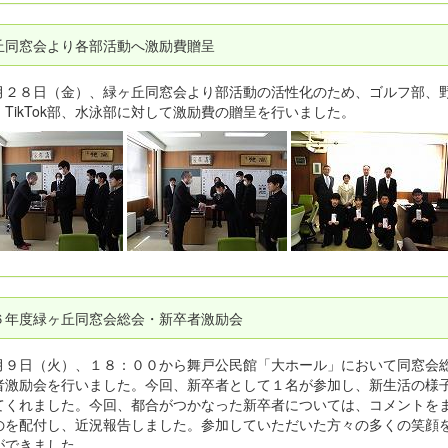
丘同窓会より各部活動へ激励費贈呈
２８日（金）、緑ヶ丘同窓会より部活動の活性化のため、ゴルフ部、
、TikTok部、水泳部に対して激励費の贈呈を行いました。
６年度緑ヶ丘同窓会総会・新卒者激励会
９日（火）、１８：００から舞戸公民館「大ホール」において同窓会
者激励会を行いました。今回、新卒者として１名が参加し、新生活の様
てくれました。今回、都合がつかなった新卒者については、コメントを
のを配付し、近況報告しました。参加していただいた方々の多くの笑顔
ができました。