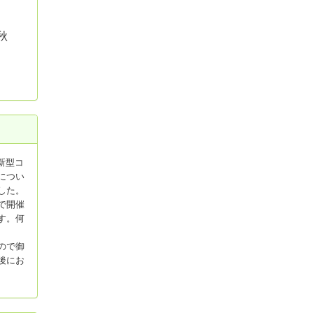
秋
新型コ
につい
した。
で開催
す。何
ので御
後にお