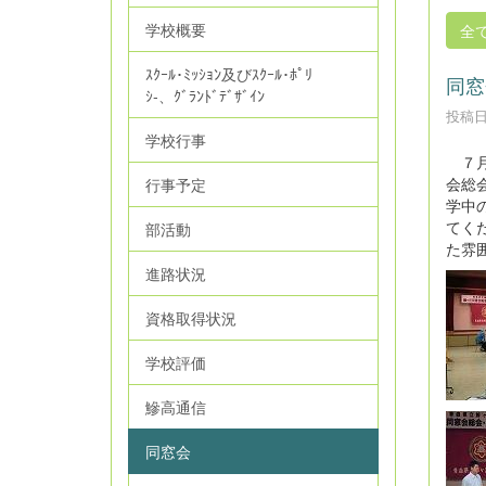
学校概要
全
ｽｸｰﾙ･ﾐｯｼｮﾝ及びｽｸｰﾙ･ﾎﾟﾘ
同窓
ｼ‐、ｸﾞﾗﾝﾄﾞﾃﾞｻﾞｲﾝ
投稿日時
学校行事
７月
会総
行事予定
学中
てく
部活動
た雰
進路状況
資格取得状況
学校評価
鰺高通信
同窓会