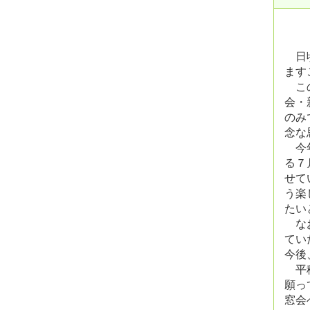
日頃
ます
この
会・
のみ
念な
今年
る７
せて
う楽
たい
なお
てい
今後
平
願っ
窓会