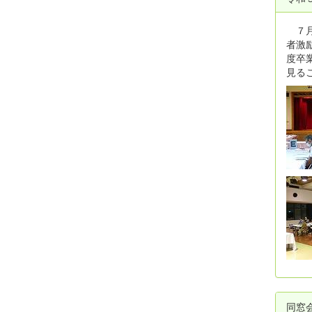
７月
者激
度卒
見る
同窓