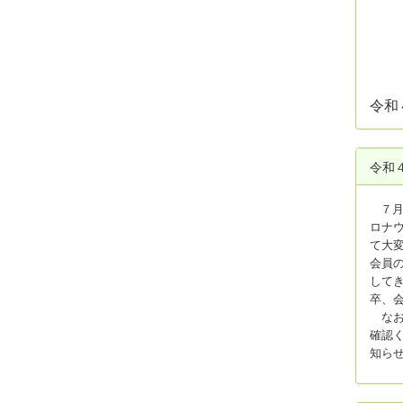
緑
令和
令和
７
ロナ
て大
会員
して
卒、
なお
確認
知ら