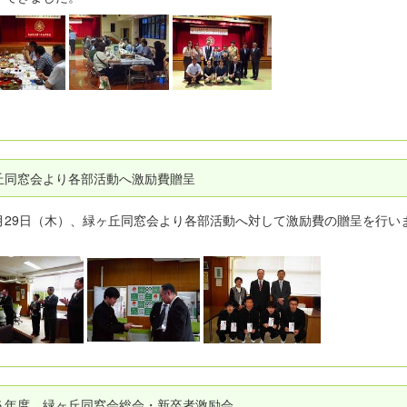
丘同窓会より各部活動へ激励費贈呈
29日（木）、緑ヶ丘同窓会より各部活動へ対して激励費の贈呈を行い
５年度 緑ヶ丘同窓会総会・新卒者激励会