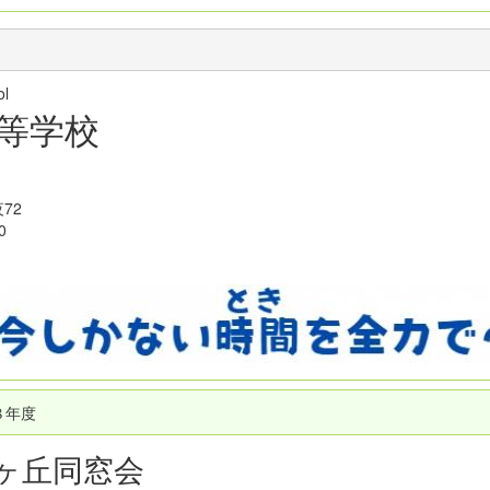
hool
等学校
72
0
８年度
ヶ丘同窓会