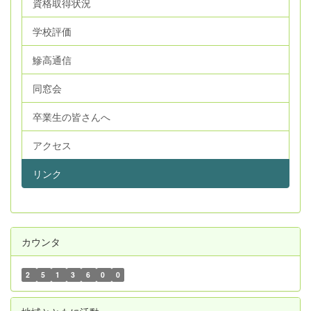
資格取得状況
学校評価
鰺高通信
同窓会
卒業生の皆さんへ
アクセス
リンク
カウンタ
2
5
1
3
6
0
0