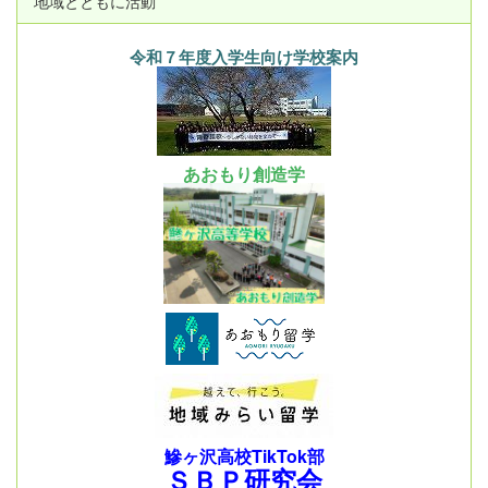
地域とともに活動
令和７年度入学生向け学校案内
あおもり創造学
鰺ヶ沢高校TikTok部
ＳＢＰ研究会