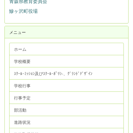
青森県教育委員会
鰺ヶ沢町役場
メニュー
ホーム
学校概要
ｽｸｰﾙ･ﾐｯｼｮﾝ及びｽｸｰﾙ･ﾎﾟﾘｼ‐、ｸﾞﾗﾝﾄﾞﾃﾞｻﾞｲﾝ
学校行事
行事予定
部活動
進路状況