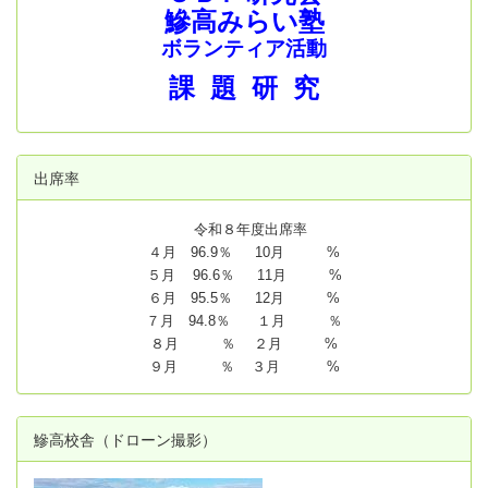
鰺高みらい塾
ボランティア活動
課 題 研 究
出席率
令和８年度出席率
４月 96.9％ 10月 %
５月 96.6％ 11月 %
６月 95.5％ 12月 %
７月 94.8
％ １月 ％
８月 ％ ２月 %
９月 ％ ３月 %
鰺高校舎（ドローン撮影）