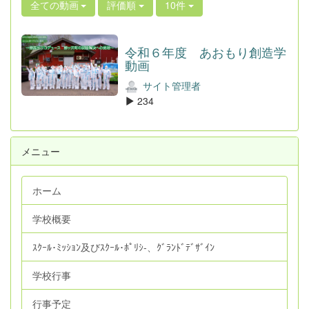
全ての動画
評価順
10件
令和６年度 あおもり創造学
動画
サイト管理者
234
メニュー
ホーム
学校概要
ｽｸｰﾙ･ﾐｯｼｮﾝ及びｽｸｰﾙ･ﾎﾟﾘｼ‐、ｸﾞﾗﾝﾄﾞﾃﾞｻﾞｲﾝ
学校行事
行事予定