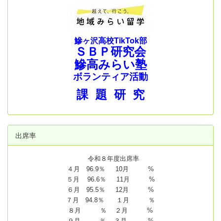
鰺ヶ沢高校TikTok部
ＳＢＰ研究会
鰺高みらい塾
ボランティア活動
課 題 研 究
出席率
令和８年度出席率
４月 96.9％ 10月 %
５月 96.6％ 11月 %
６月 95.5％ 12月 %
７月 94.8
％ １月 ％
８月 ％ ２月 %
９月 ％ ３月 %