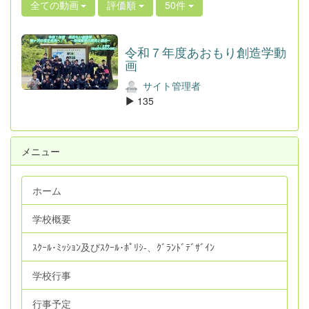
全ての動画
評価順
50件
令和７年度あおもり創造学動
画
サイト管理者
135
メニュー
ホーム
学校概要
ｽｸｰﾙ･ﾐｯｼｮﾝ及びｽｸｰﾙ･ﾎﾟﾘｼ‐、ｸﾞﾗﾝﾄﾞﾃﾞｻﾞｲﾝ
学校行事
行事予定