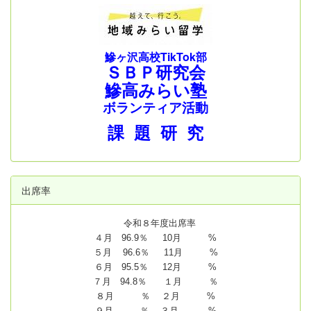
鰺ヶ沢高校TikTok部
ＳＢＰ研究会
鰺高みらい塾
ボランティア活動
課 題 研 究
出席率
令和８年度出席率
４月 96.9％ 10月 %
５月 96.6％ 11月 %
６月 95.5％ 12月 %
７月 94.8
％ １月 ％
８月 ％ ２月 %
９月 ％ ３月 %