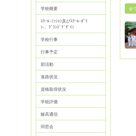
学校概要
全
ｽｸｰﾙ･ﾐｯｼｮﾝ及びｽｸｰﾙ･ﾎﾟﾘ
ｼ‐、ｸﾞﾗﾝﾄﾞﾃﾞｻﾞｲﾝ
学校行事
行事予定
部活動
進路状況
資格取得状況
学校評価
鰺高通信
同窓会