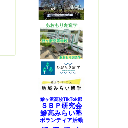
あおもり創造学
鰺ヶ沢高校TikTok部
ＳＢＰ研究会
鰺高みらい塾
ボランティア活動