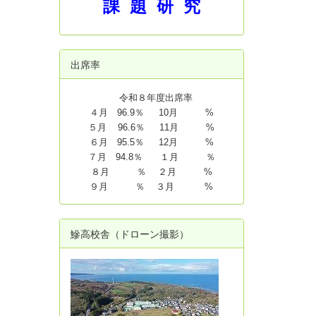
課 題 研 究
出席率
令和８年度出席率
４月 96.9％ 10月 %
５月 96.6％ 11月 %
６月 95.5％ 12月 %
７月 94.8
％ １月 ％
８月 ％ ２月 %
９月 ％ ３月 %
鰺高校舎（ドローン撮影）