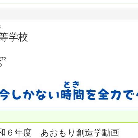
hool
等学校
72
0
和６年度 あおもり創造学動画