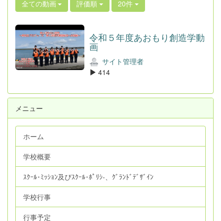
全ての動画
評価順
20件
令和５年度あおもり創造学動
画
サイト管理者
414
メニュー
ホーム
学校概要
ｽｸｰﾙ･ﾐｯｼｮﾝ及びｽｸｰﾙ･ﾎﾟﾘｼ‐、ｸﾞﾗﾝﾄﾞﾃﾞｻﾞｲﾝ
学校行事
行事予定