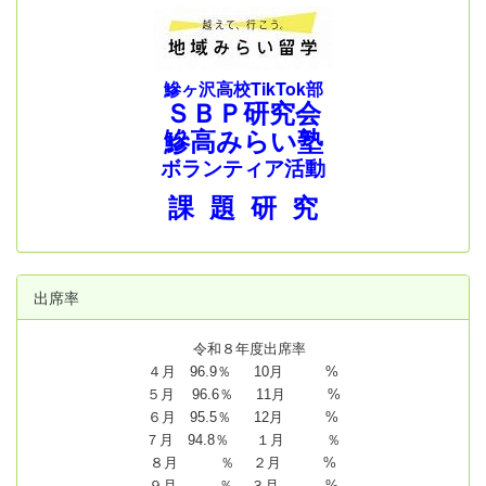
鰺ヶ沢高校TikTok部
ＳＢＰ研究会
鰺高みらい塾
ボランティア活動
課 題 研 究
出席率
令和８年度出席率
４月 96.9％ 10月 %
５月 96.6％ 11月 %
６月 95.5％ 12月 %
７月 94.8
％ １月 ％
８月 ％ ２月 %
９月 ％ ３月 %