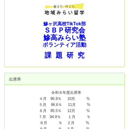
鰺ヶ沢高校TikTok部
ＳＢＰ研究会
鰺高みらい塾
ボランティア活動
課 題 研 究
出席率
令和８年度出席率
４月 96.9％ 10月 %
５月 96.6％ 11月 %
６月 95.5％ 12月 %
７月 94.8
％ １月 ％
８月 ％ ２月 %
９月 ％ ３月 %