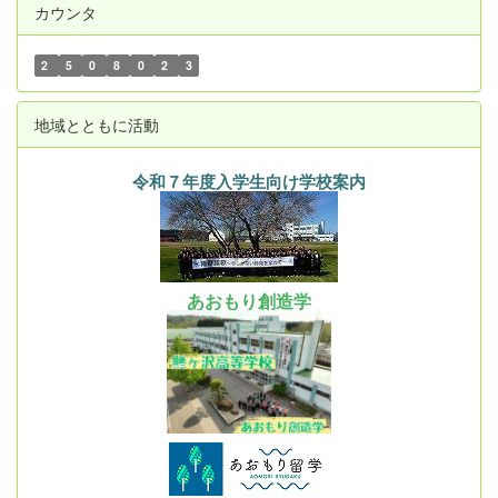
カウンタ
2
5
0
8
0
2
3
地域とともに活動
令和７年度入学生向け学校案内
あおもり創造学