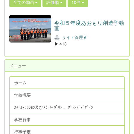
全ての動画
評価順
10件
令和５年度あおもり創造学動
画
サイト管理者
413
メニュー
ホーム
学校概要
ｽｸｰﾙ･ﾐｯｼｮﾝ及びｽｸｰﾙ･ﾎﾟﾘｼ‐、ｸﾞﾗﾝﾄﾞﾃﾞｻﾞｲﾝ
学校行事
行事予定